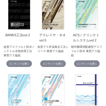
BANKS工法vol.2
アスレイヤ・ネオ
ACS／クリンケト
vol.5
ルシステムvol.2
改質アスファルト防水ノ
改質アス常温複合工法シ
都市圏環境配慮型アスフ
ンケトル冷熱併用工法
リーズ 東西アス協組
ァルト防水 東西アス協
東西アス協組
組
コンテンツを開く
コンテンツを開く
コンテンツを開く