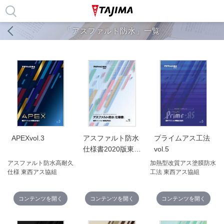
「アスファルト防水」一覧
APEXvol.3
アスファルト防水
プライムアス工法
仕様書2020版東西
vol.5
アス協組vol.11
アスファルト防水高耐久
加熱型改質アス塗膜防水
仕様 東西アス協組
工法 東西アス協組
コンテンツを開く
コンテンツを開く
コンテンツを開く